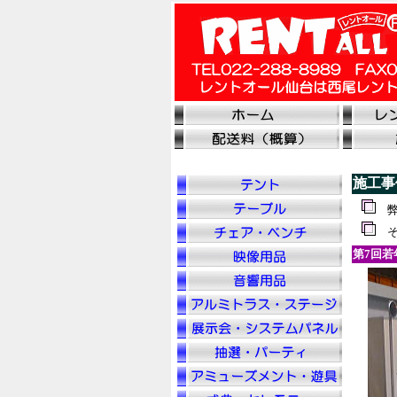
施工事
弊
そ
第7回