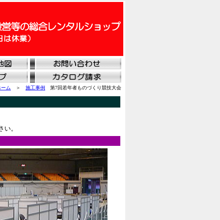
ホーム
＞
施工事例
第7回若年者ものづくり競技大会
さい。