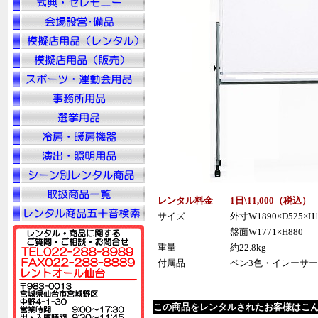
レンタル料金
1日\11,000（税込）
サイズ
外寸W1890×D525×
盤面W1771×H880
重量
約22.8kg
付属品
ペン3色・イレーサ
この商品をレンタルされたお客様はこ