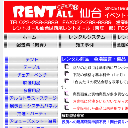
レンタル商品 会場設営・備品
商品のお取引は基本的にワンボッ
下記の価格は基本料金（1ヶ月）
1台あたりの税込金額を表示して
す。
商品画像と実物商品が多少異なる
お客様に発注をいただいてからの
一度販売した商品は未使用でも返
移動型診察室
役所への建築確認申請不要！間仕切りパネ