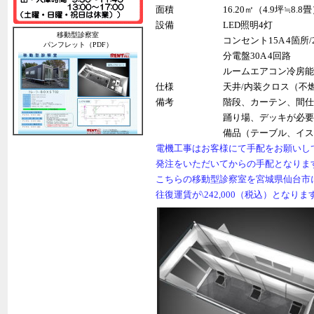
面積
16.20㎡（4.9坪≒8.8
設備
LED照明4灯
移動型診察室
コンセント15A 4箇所/
パンフレット（PDF）
分電盤30A 4回路
ルームエアコン冷房能力3
仕様
天井/内装クロス（不
備考
階段、カーテン、間仕
踊り場、デッキが必要
備品（テーブル、イス
電機工事はお客様にて手配をお願いし
発注をいただいてからの手配となりま
こちらの移動型診察室を宮城県仙台市
往復運賃が\242,000（税込）となりま