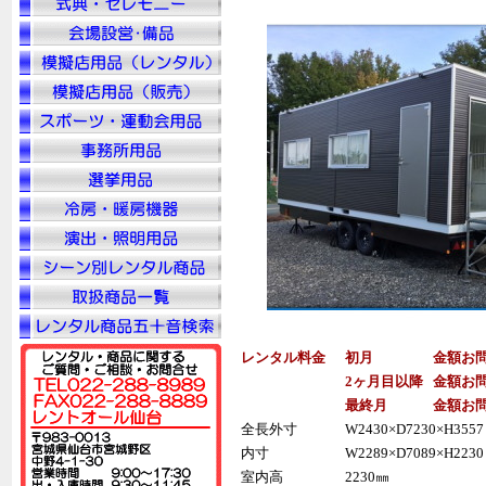
レンタル料金
初月
金額お
2ヶ月目以降
金額お
最終月
金額お
全長外寸
W2430×D7230×H3557
内寸
W2289×D7089×H2230
室内高
2230㎜