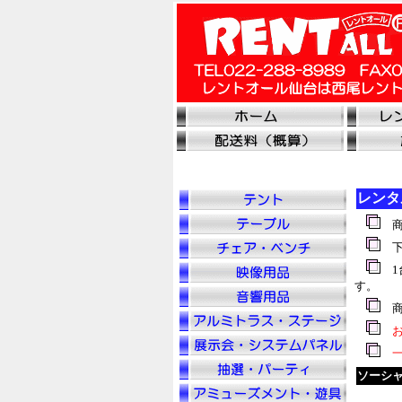
レンタ
商
下
1
す。
商
お
一
ソーシ