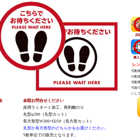
店
搬入
レン
宅配便
の配送
宅配業
可能で
いして
金
金額お問合せください
床用ラミネート加工、再剥離のり
丸型φ280（丸型カット）
長方形型W300×D250（長方形カット）
丸型か長方形型のどちらかをお選びください。
5枚単位での販売となります。