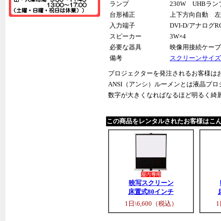
ランプ
230W UHBラン
台形補正
上下方向自動 左
入力端子
DVI-D/アナログ
スピーカー
3W×4
必要な器具
映像用接続ケーブ
備考
スクリーンサイズ
プロジェクターを発注されるお客様は
ANSI（アンシ）ルーメンとは液晶プ
数字が大きくなればなるほど明るく綺
この商品をレンタルされたお客様はこ
映写スクリーン
床置式80インチ
1日\6,600（税込）
1