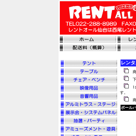
レンタ
商
下
1
す。
商
ポール