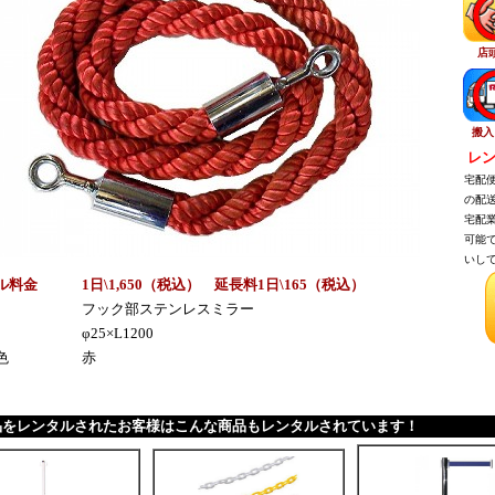
店
搬入
レン
宅配便
の配送
宅配業
可能で
いして
ル料金
1日\1,650（税
込
） 延長料1日\165（税
込
）
フック部ステンレスミラー
φ25×L1200
色
赤
品をレンタルされたお客様はこんな商品もレンタルされています！