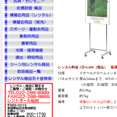
レンタル料金
1日\4,400（税込） 延
仕様
スチールクロームメッキ
パネルサイズ
厚み34mmまで、W510～8
（A1縦型、B1縦型、B
重量
約3.9kg
耐荷重
約7kg
備考
画像のパネルは付属しま
上下のストッパー部でパ