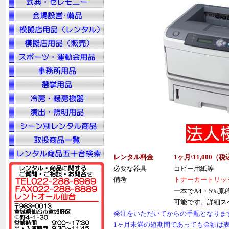
レンタル料金
1ヶ月\11,000（税
必要な器具
コピー用紙等
備考
トナーカートリッジ
一本でA4・5%原
可能です。詳細ス
発注をいただいてからの手配となりま
1ヶ月未満の短期間であっても金額は