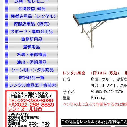
レンタル料金
1日\1,815（税込） 
仕様
座面：ブルー、硬質
脚部：ホワイト、ス
サイズ
W1803×D477×H370
重量
約11.6kg
ベンチの上に立って作業をするのは危
この商品をレンタルされたお客様はこ