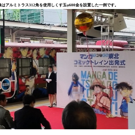
像はアルミトラス312角を使用しくす玉φ600金を設置した一例です。