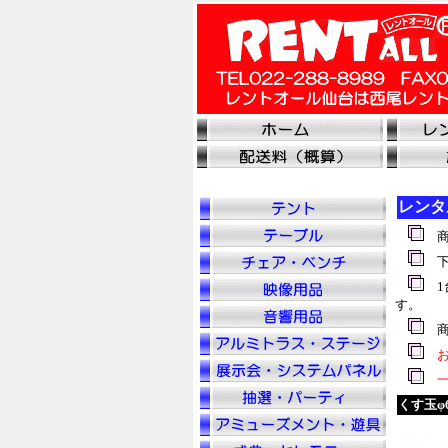
レンタ
商
下
1
す。
商
お
一
くす玉φ