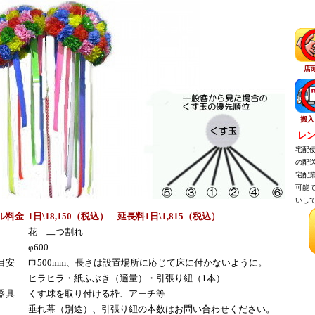
店
搬入
レン
宅配便
の配送
宅配業
可能で
いして
ル料金
1日\18,150（税込） 延長料1日\1,815（税込）
花 二つ割れ
φ600
目安
巾500mm、長さは設置場所に応じて床に付かないように。
ヒラヒラ・紙ふぶき（適量）・引張り紐（1本）
器具
くす球を取り付ける枠、アーチ等
垂れ幕（別途）、引張り紐の本数はお問い合わせください。