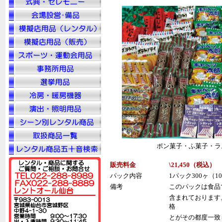
ポン菓子・ふ菓子・ラ
販売料金
\21,450（税
込
）
パック内容
1パック300ヶ（
備考
このパックは食品
含まれております
格
とがその都度一致