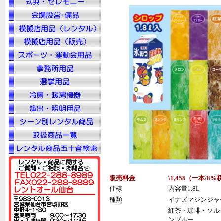
販売料金
\1,458（一本/
8%
仕様
内容量1.8L
種類
イナズマジンジャ
紅茶・珈琲・ソル
ンブルー