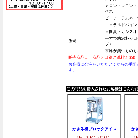
メロン・レモン・
ぞれ
ピーチ・ラムネ・
エメラルドパイン
日向夏・カシスオ
一本で約50杯が目
備考
プ）
在庫が無いものも
販売商品は、商品とは別に送料\1,65
お客様に発注をいただいてからの手配
す。
この商品を購入されたお客様はこんな
かき氷機ブロックアイス
か
1日\12,100（税込）
1