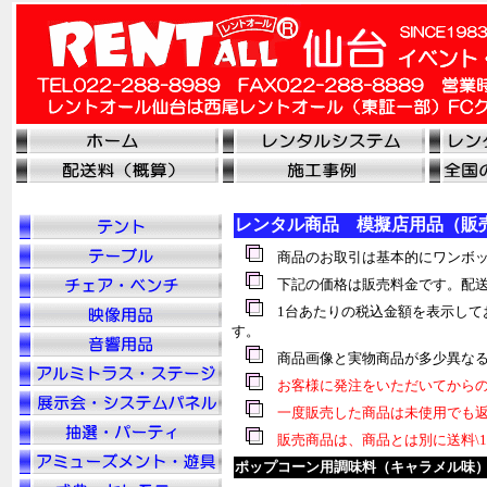
レンタル商品 模擬店用品（販
商品のお取引は基本的にワンボッ
下記の価格は販売料金です。配送
1台あたりの税込金額を表示して
す。
商品画像と実物商品が多少異なる
お客様に発注をいただいてからの
一度販売した商品は未使用でも返
販売商品は、商品とは別に送料\1
ポップコーン用調味料（キャラメル味