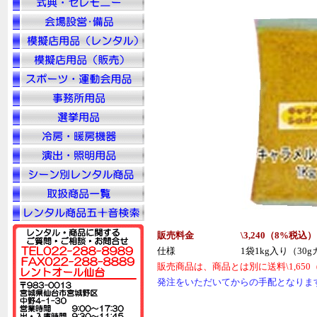
販売料金
\3,240（
8%
税
込
）
仕様
1袋1kg入り（30
販売商品は、商品とは別に送料\1,65
発注をいただいてからの手配となりま